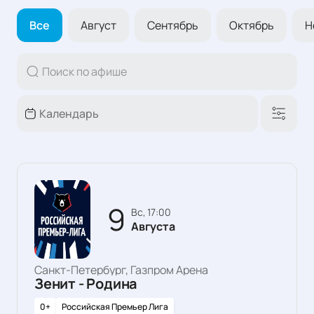
Все
Август
Сентябрь
Октябрь
Н
9
вс, 17:00
Августа
Санкт-Петербург, Газпром Арена
Зенит - Родина
0+
Российская Премьер Лига