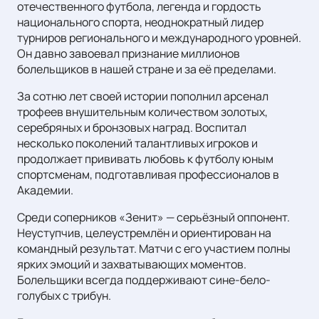
отечественного футбола, легенда и гордость
национального спорта, неоднократный лидер
турниров регионального и международного уровней.
Он давно завоевал признание миллионов
болельщиков в нашей стране и за её пределами.
За сотню лет своей истории пополнил арсенал
трофеев внушительным количеством золотых,
серебряных и бронзовых наград. Воспитал
несколько поколений талантливых игроков и
продолжает прививать любовь к футболу юным
спортсменам, подготавливая профессионалов в
Академии.
Среди соперников «Зенит» — серьёзный оппонент.
Неуступчив, целеустремлён и ориентирован на
командный результат. Матчи с его участием полны
ярких эмоций и захватывающих моментов.
Болельщики всегда поддерживают сине-бело-
голубых с трибун.