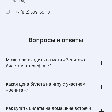
аллея, 1
+7 (812) 509-65-10
Вопросы и ответы
Можно ли входить на матч «Зенита» с
билетом в телефоне?
Да, на матч «Зенита» билет в бумажной форме не
требуется. Достаточно показать QR-код с экрана
Какая цена билета на игру с участием
мобильного телефона при входе — он будет отсканирован
«Зенита»?
сотрудником футбольного стадиона. Убедитесь, что
устройство заряжено, а изображение — четкое.
Цены на футбол с участием «Зенита» могут отличаться в
зависимости от уровня соперника и сектора стадиона.
Как купить билеты на домашние встречи