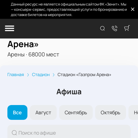
Данный ресурс не является официальным сайтом ФК «Зенит». Мы
— консьерж-сервис, предоставляющий услуги по бронированию и
доставке билетов на мероприятия.
Стадион «Газпром
Арена»
Арены
·
68000
мест
Главная
Стадион
Стадион «Газпром Арена»
Афиша
Все
Август
Сентябрь
Октябрь
Н