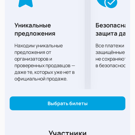
дебютный сезон.
Безусловно, питерский «Зенит» - очевидный
фаворит этого матча, но и нижегородцы не редко
доказывали, что не считаются с авторитетами.
Уникальные
Безопасная 
Посмотреть выступление двух знаменитых
предложения
защита данн
российских футбольных клубов можно, купив
билеты на матч «Зенит» - «Нижний Новгород» на
Находим уникальные
Все платежи про
странице этого сайта. Не откладывайте покупку,
предложения от
защищённые шлю
ведь свободных места на трибунах на всех может
организаторов и
не сохраняются 
проверенных продавцов —
в безопасности.
не хватить.
даже те, которых уже нет в
официальной продаже.
Выбрать билеты
Участники