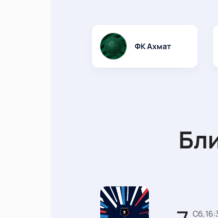
ФК Ахмат
Бл
сб, 16