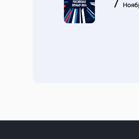
7
Нояб