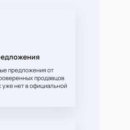
е игроки прославились лучшими по
 спортивного драйва,
тура РПЛ можно уже сегодня.
идайте поступления билетов и чека
редложения
ые предложения от
проверенных продавцов
х уже нет в официальной