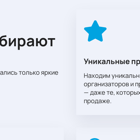
бые» установили клубные и личные рекорды, а также многи
гда дарит незабываемые эмоции от игры! Ощутите всю гамму
ибун стадиона! Купить билеты на матч «Ахмат» - «Зенит» 4 
ыбирают
оформления заказа на нашем сайте. Подтвердив платеж, ож
Уникальные п
тались только яркие
Находим уникальн
организаторов и 
— даже те, которы
продаже.