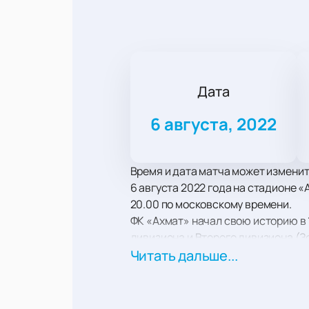
Дата
6 августа, 2022
Время и дата матча может измени
6 августа 2022 года на стадионе 
20.00 по московскому времени.
ФК «Ахмат» начал свою историю в 
дивизиона и Второго дивизиона (З
Премьер-Лиги финишировал на 7 с
Читать дальше...
Безоговорочные лидеры РПЛ сезона
болельщиков тактикой ведения иг
Суперкубка России не раз доказыв