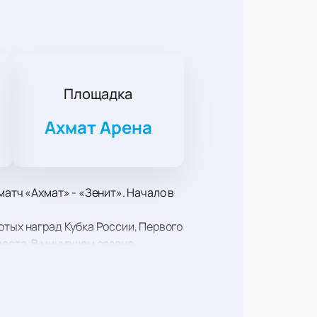
Площадка
Ахмат Арена
матч «Ахмат» - «Зенит». Начало в
отых наград Кубка России, Первого
места. В минувшем сезоне
 поле, чтобы удивить
раны, обладатель Кубка и
казательство привезя Кубок и