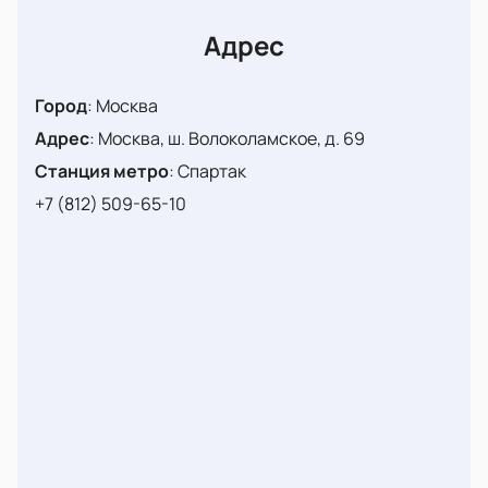
не то событие, на которое следует приобретать
пригласительные в последний момент.
Адрес
Бронировать места нужно уже сейчас. Всего пару
минут вы потратите на оформление заказа и будете
Город
:
Москва
целых два тайма наслаждаться игрой любимых
Адрес
:
Москва, ш. Волоколамское, д. 69
команд.
Станция метро
:
Спартак
+7 (812) 509-65-10