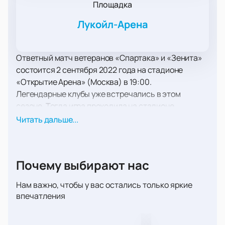
Площадка
Лукойл-Арена
Ответный матч ветеранов «Спартака» и «Зенита»
состоится 2 сентября 2022 года на стадионе
«Открытие Арена» (Москва) в 19:00.
Легендарные клубы уже встречались в этом
сезоне. Тогда игра проходила на стадионе
«Петровский», что расположен в Санкт-
Читать дальше...
Петербурге. Полный разгром красно-белых (2:0)
предвещает нешуточную борьбу. Легендарные
ветераны и их фанаты требуют реванша!
Почему выбирают нас
Встречи прославленных футболистов – настоящий
подарок для зрителей. Кержаков, Тимощук,
Нам важно, чтобы у вас остались только яркие
Аршавин – эти имена гремели в начале нулевых, и
впечатления
вот они вновь на стадионе: забивают, получают
карточки, пасуют, побеждают и проигрывают.