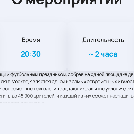
Время
Длительность
20:30
~
2 часа
ящим футбольным праздником, собрав на одной площадке д
ая в Москве, является одной из самых современных и вмес
 и современные технологии создают идеальные условия для
тить до 45 000 зрителей, и каждый из них сможет насладит
ого противостояния.
ом» обещает быть насыщенным и захватывающим. Обе кома
способны создать непредсказуемые моменты на поле.
ла еще проще и безопаснее. Через нашу страницу вы сможет
его за несколько кликов. Мы гарантируем удобство и безопа