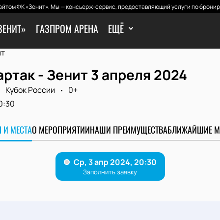
йтом ФК «Зенит». Мы — консьерж-сервис, предоставляющий услуги по бронир
ЗЕНИТ»
ГАЗПРОМ АРЕНА
ЕЩЁ
ит
ртак - Зенит 3 апреля 2024
Кубок России
0+
0:30
 И МЕСТА
О МЕРОПРИЯТИИ
НАШИ ПРЕИМУЩЕСТВА
БЛИЖАЙШИЕ М