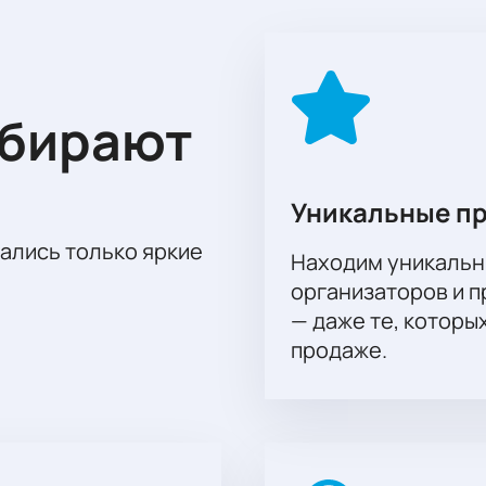
атче и насладиться каждой минутой игры.
видетелем этого захватывающего противостояния между «С
и окунитесь в атмосферу настоящего футбола. Будьте готов
ыбирают
Уникальные п
тались только яркие
Находим уникальн
организаторов и 
— даже те, которы
продаже.