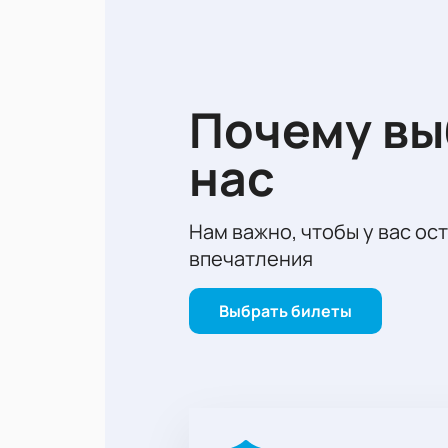
могли сосредоточиться на самом м
Не упустите возможность стать с
на Открытие Банк Арену 2 апреля 
впечатлениям от этого матча.
Почему в
нас
Нам важно, чтобы у вас ос
впечатления
Выбрать билеты