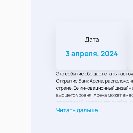
Дата
3 апреля, 2024
Это событие обещает стать насто
Открытие Банк Арена, расположенн
стране. Ее инновационный дизайн
высшего уровня. Арена может вмес
атмосферой настоящего футбольн
Матч между «Спартаком» и «Зенит
Читать дальше...
талантливыми игроками, которые 
Покупка билетов на этот матч ста
Спартак - Зенит, Кубок России
вс