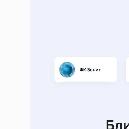
ФК Зенит
Бл