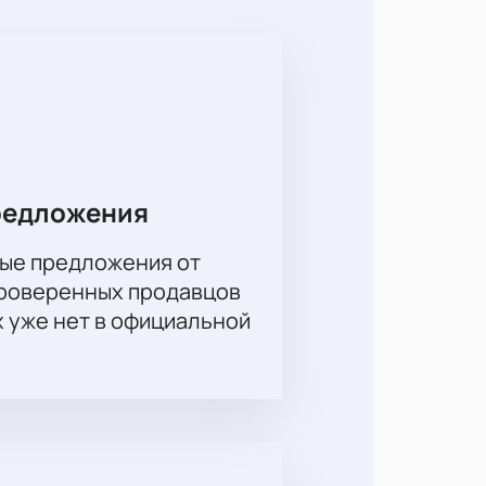
партаком» и «Зенитом». Приходите
ы к незабываемым эмоциям и ярким
редложения
ые предложения от
проверенных продавцов
х уже нет в официальной