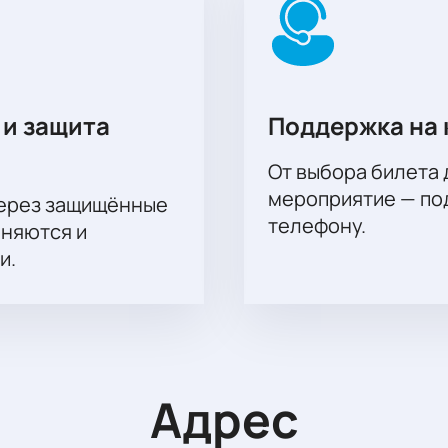
 и защита
Поддержка на 
От выбора билета 
мероприятие — под
через защищённые
телефону.
аняются и
и.
Адрес