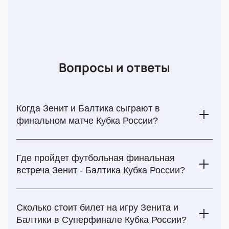
Вопросы и ответы
Когда Зенит и Балтика сыграют в
финальном матче Кубка России?
2 июня 2024 года футбольные команды Зенит и Балтика
встретятся в решающем матче Кубка России. Чтобы не
Где пройдет футбольная финальная
упустить возможность увидеть футбольные баталии
встреча Зенит - Балтика Кубка России?
вживую, приобретайте билеты заранее на нашем сайте!
Поединок Зенит - Балтика в Суперфинале Кубка России
пройдет на стадионе Лужники. Ждем болельщиков в
Сколько стоит билет на игру Зенита и
Москве около Воробьевых гор на красивейшем
Балтики в Суперфинале Кубка России?
футбольном стадионе! Финальная встреча Кубка России