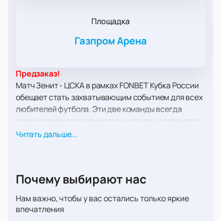
Площадка
Газпром Арена
Предзаказ!
Матч Зенит - ЦСКА в рамках FONBET Кубка России
обещает стать захватывающим событием для всех
любителей футбола. Эти две команды всегда
демонстрируют высококлассную игру и стремятся
к победе. Игра пройдет на Газпром Арене, одном из
Читать дальше...
самых современных и вместительных стадионов
России, расположенном в Санкт-Петербурге. Эта
арена славится своей уникальной архитектурой и
Почему выбирают нас
техническим оснащением, что делает посещение
матча настоящим удовольствием для зрителей.
Нам важно, чтобы у вас остались только яркие
Газпром Арена имеет раздвижную крышу и
впечатления
выдвижное поле, что позволяет проводить матчи в