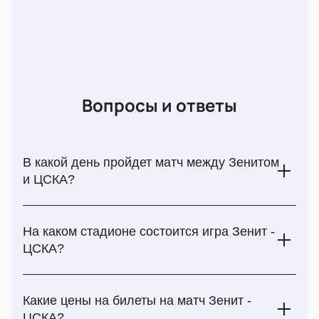
Вопросы и ответы
В какой день пройдет матч между Зенитом
и ЦСКА?
Игра между питерским Зенитом и московским ЦСКА
назначена на 30 апреля 2025 года. Это заключительное
На каком стадионе состоится игра Зенит -
апрельское противостояние двух принципиальных
ЦСКА?
соперников, которое привлечет внимание тысяч
болельщиков.
Местом проведения матча станет Газпром Арена в
Санкт-Петербурге — ультрасовременный футбольный
Какие цены на билеты на матч Зенит -
стадион, отличающийся своей вместимостью,
ЦСКА?