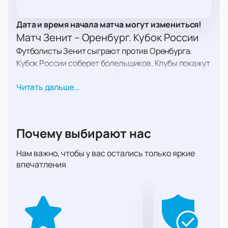
Дата и время начала матча могут измениться!
Матч Зенит – Оренбург. Кубок России
Футболисты Зенит сыграют против Оренбурга.
Кубок России соберет болельщиков. Клубы покажут
силу, волю, мастерство. Матч принесет эмоции,
Читать дальше...
азарт, борьбу.
Дата и место игры
Матч пройдет в Санкт-Петербурге. Адрес: аллея
Футбольная, дом 1. Узнайте точное время начала
Почему выбирают нас
матча. Приходите заранее к стадиону.
Состав участников
Нам важно, чтобы у вас остались только яркие
впечатления
Зенит и Оренбург выйдут на поле. Клубы имеют
богатую историю. Команды часто встречались в
РПЛ. Матч обещает напряжение и интригу.
Стадион для встречи
Газпром Арена примет игру. Стадион известен