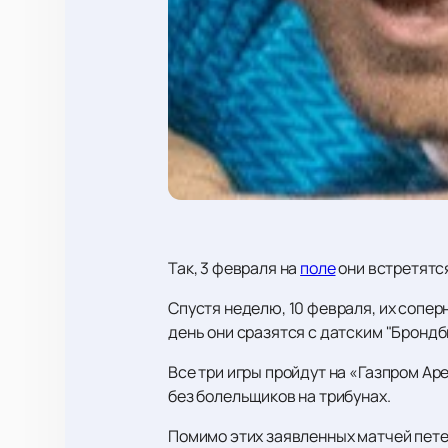
Так, 3 февраля на
поле
они встретятс
Спустя неделю, 10 февраля, их сопе
день они сразятся с датским "Брондб
Все три игры пройдут на «Газпром Ар
без болельщиков на трибунах.
Помимо этих заявленных матчей пете