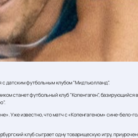
я с датским футбольным клубом "Мидтьюлланд".
рником станет футбольный клуб "Копенгаген", базирующийся
ю".
ене». Уже известно, что матч с «Копенгагеном» сине-бело-г
рбургский клуб сыграет одну товарищескую игру, приуроче