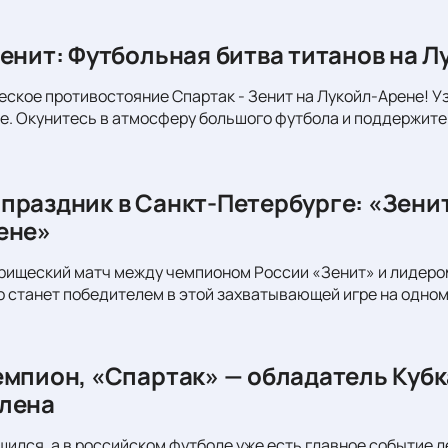
Зенит: Футбольная битва титанов на Л
еское противостояние Спартак - Зенит на Лукойл-Арене! Уз
. Окунитесь в атмосферу большого футбола и поддержите
праздник в Санкт-Петербурге: «Зени
ене»
рищеский матч между чемпионом России «Зенит» и лидеро
то станет победителем в этой захватывающей игре на одном
емпион, «Спартак» — обладатель Кубк
лена
шился, а в российском футболе уже есть главное событие л