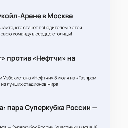
укойл-Арене в Москве
найте, кто станет победителем в этой
 свою команду в сердце столицы!
т» против «Нефтчи» на
м Узбекистана «Нефтчи» 8 июля на «Газпром
 из лучших стадионов мира!
а: пара Суперкубка России —
ета — Суперкубок России. Участники матча 18