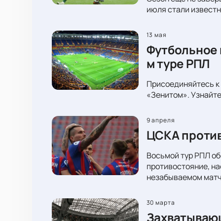
июля стали известн
13 мая
Футбольное 
м туре РПЛ
Присоединяйтесь к 
«Зенитом». Узнайте
9 апреля
ЦСКА против
Восьмой тур РПЛ об
противостояние, на
незабываемом матч
30 марта
Захватывающ