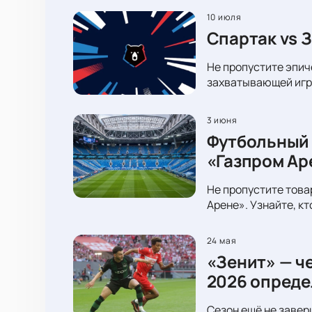
10 июля
Спартак vs 
Не пропустите эпич
захватывающей игре
3 июня
Футбольный 
«Газпром Ар
Не пропустите това
Арене». Узнайте, к
24 мая
«Зенит» — ч
2026 опреде
Сезон ещё не завер