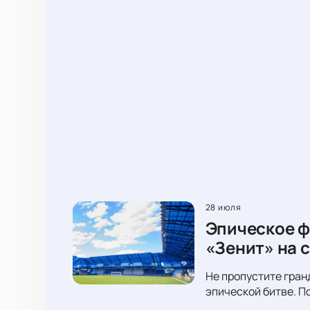
28 июля
Эпическое ф
«Зенит» на 
Не пропустите гран
эпической битве. П