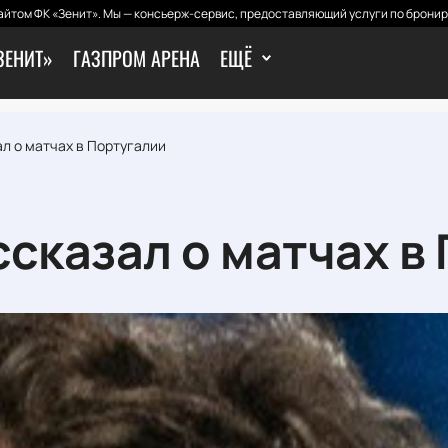
йтом ФК «Зенит». Мы — консьерж-сервис, предоставляющий услуги по бронир
ЗЕНИТ»
ГАЗПРОМ АРЕНА
ЕЩЁ
л о матчах в Португалии
ссказал о матчах в