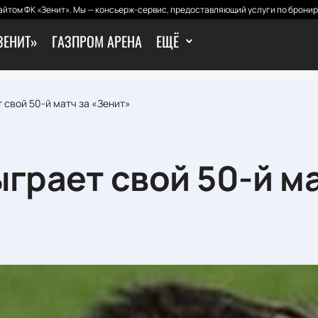
йтом ФК «Зенит». Мы — консьерж-сервис, предоставляющий услуги по бронир
ЗЕНИТ»
ГАЗПРОМ АРЕНА
ЕЩЁ
 свой 50-й матч за «Зенит»
грает свой 50-й ма