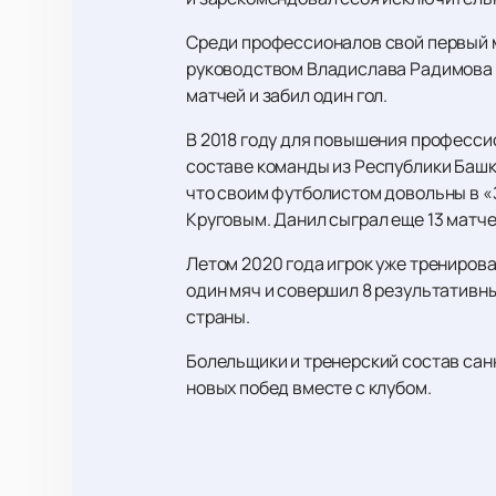
Среди профессионалов свой первый м
руководством Владислава Радимова о
матчей и забил один гол.
В 2018 году для повышения професси
составе команды из Республики Башко
что своим футболистом довольны в «
Круговым. Данил сыграл еще 13 матче
Летом 2020 года игрок уже тренирова
один мяч и совершил 8 результативн
страны.
Болельщики и тренерский состав сан
новых побед вместе с клубом.