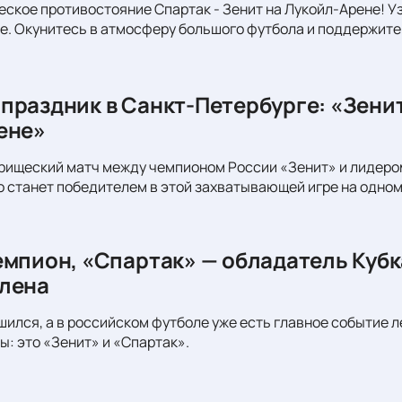
еское противостояние Спартак - Зенит на Лукойл-Арене! Уз
. Окунитесь в атмосферу большого футбола и поддержите
праздник в Санкт-Петербурге: «Зени
ене»
рищеский матч между чемпионом России «Зенит» и лидеро
то станет победителем в этой захватывающей игре на одном
емпион, «Спартак» — обладатель Кубк
лена
шился, а в российском футболе уже есть главное событие л
ы: это «Зенит» и «Спартак».