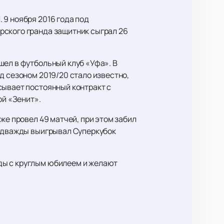
 9 ноября 2016 года под
рского гранда защитник сыграл 26
шел в футбольный клуб «Уфа». В
д сезоном 2019/20 стало известно,
сывает постоянный контракт с
ой «Зенит».
же провел 49 матчей, при этом забил
и дважды выигрывал Суперкубок
ды с круглым юбилеем и желают