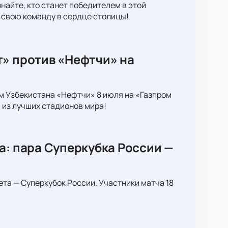
найте, кто станет победителем в этой
 свою команду в сердце столицы!
т» против «Нефтчи» на
м Узбекистана «Нефтчи» 8 июля на «Газпром
 из лучших стадионов мира!
а: пара Суперкубка России —
ета — Суперкубок России. Участники матча 18