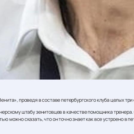
Зенита», проведя в составе петербургского клуба целых три 
енерскому штабу зенитовцев в качестве помощника тренера. 
ью можно сказать, что он точно знает как все устроено в п