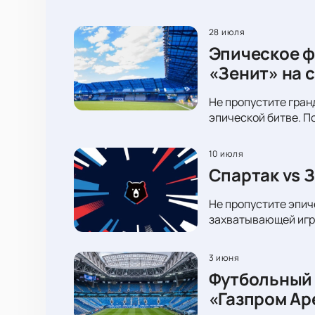
28 июля
Эпическое ф
«Зенит» на 
Не пропустите гран
эпической битве. П
10 июля
Спартак vs 
Не пропустите эпич
захватывающей игре
3 июня
Футбольный 
«Газпром Ар