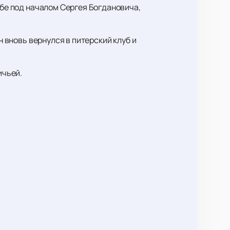
убе под началом Сергея Богдановича,
н вновь вернулся в питерский клуб и
ичьей.