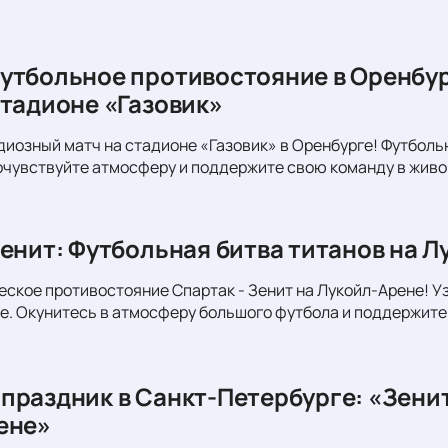
утбольное противостояние в Оренбур
стадионе «Газовик»
диозный матч на стадионе «Газовик» в Оренбурге! Футболь
очувствуйте атмосферу и поддержите свою команду в живо
Зенит: Футбольная битва титанов на Л
еское противостояние Спартак - Зенит на Лукойл-Арене! Уз
. Окунитесь в атмосферу большого футбола и поддержите
праздник в Санкт-Петербурге: «Зени
ене»