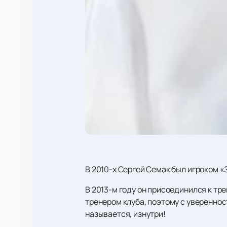
В 2010-х Сергей Семак был игроком «
В 2013-м году он присоединился к тр
тренером клуба, поэтому с уверенност
называется, изнутри!