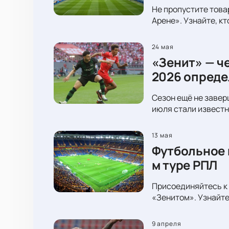
Не пропустите това
Арене». Узнайте, к
24 мая
«Зенит» — ч
2026 опреде
Сезон ещё не завер
июля стали известн
13 мая
Футбольное 
м туре РПЛ
Присоединяйтесь к 
«Зенитом». Узнайте
9 апреля