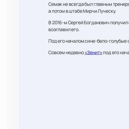
Семак не всегда был главным тренеро
а потом в штабе Мирчи Луческу.
В 2016-м Сергей Богданович получил п
возглавил его.
Под его началом сине-бело-голубые о
Совсем недавно
«Зенит»
под его нач