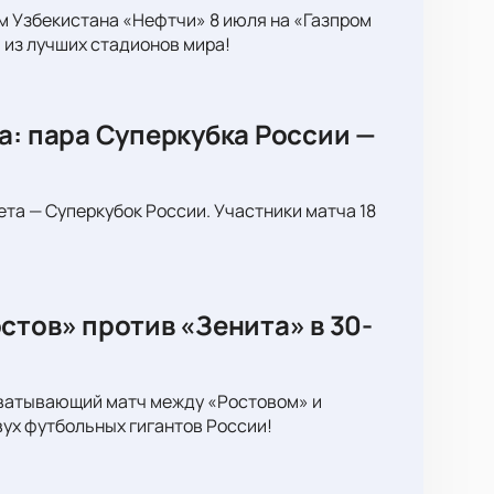
м Узбекистана «Нефтчи» 8 июля на «Газпром
 из лучших стадионов мира!
а: пара Суперкубка России —
ета — Суперкубок России. Участники матча 18
стов» против «Зенита» в 30-
хватывающий матч между «Ростовом» и
вух футбольных гигантов России!