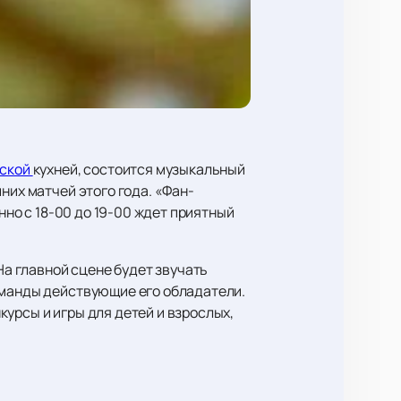
бской
кухней, состоится музыкальный
них матчей этого года. «Фан-
нно с 18-00 до 19-00 ждет приятный
На главной сцене будет звучать
оманды действующие его обладатели.
урсы и игры для детей и взрослых,