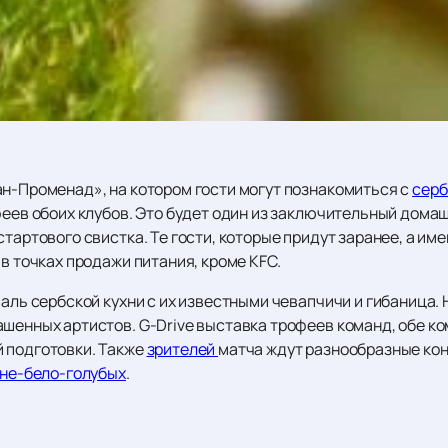
ан-Променад», на котором гости могут познакомиться с
сер
феев обоих клубов. Это будет один из заключительный домаш
тартового свистка. Те гости, которые придут заранее, а име
 в точках продажи питания, кроме KFC.
валь сербской кухни с их известными чевапчичи и гибаница. 
ашенных артистов. G-Drive выставка трофеев команд, обе к
 подготовки. Также
зрителей
матча ждут разнообразные конк
не-бело-голубых
.