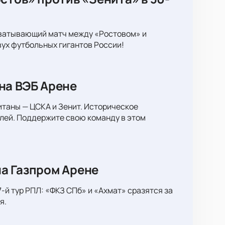
хватывающий матч между «Ростовом» и
вух футбольных гигантов России!
на ВЭБ Арене
итаны — ЦСКА и Зенит. Историческое
лей. Поддержите свою команду в этом
а Газпром Арене
-й тур РПЛ: «ФКЗ СПб» и «Ахмат» сразятся за
я.