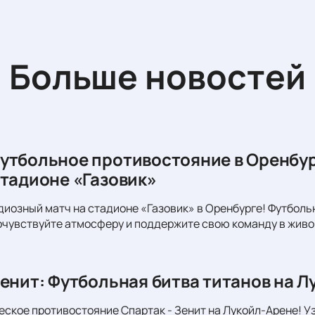
Больше новостей
утбольное противостояние в Оренбур
стадионе «Газовик»
диозный матч на стадионе «Газовик» в Оренбурге! Футболь
очувствуйте атмосферу и поддержите свою команду в живо
Зенит: Футбольная битва титанов на Л
еское противостояние Спартак - Зенит на Лукойл-Арене! Уз