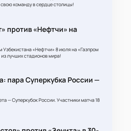
 свою команду в сердце столицы!
т» против «Нефтчи» на
м Узбекистана «Нефтчи» 8 июля на «Газпром
 из лучших стадионов мира!
а: пара Суперкубка России —
ета — Суперкубок России. Участники матча 18
стов» против «Зенита» в 30-