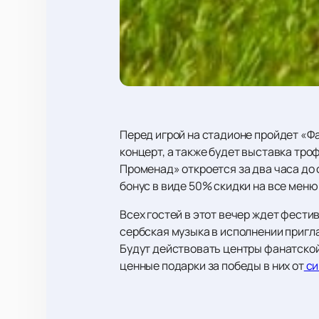
Перед игрой на стадионе пройдет «Ф
концерт, а также будет выставка тро
Променад» откроется за два часа до с
бонус в виде 50% скидки на все меню
Всех гостей в этот вечер ждет фести
сербская музыка в исполнении пригл
Будут действовать центры фанатской
ценные подарки за победы в них от
си