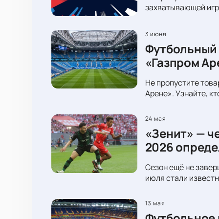
захватывающей игре
3 июня
Футбольный 
«Газпром Ар
Не пропустите това
Арене». Узнайте, к
24 мая
«Зенит» — ч
2026 опреде
Сезон ещё не завер
июля стали известн
13 мая
Футбольное 