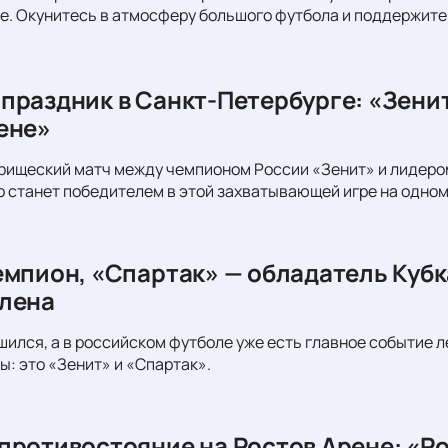
. Окунитесь в атмосферу большого футбола и поддержите
праздник в Санкт-Петербурге: «Зени
ене»
рищеский матч между чемпионом России «Зенит» и лидеро
то станет победителем в этой захватывающей игре на одном
емпион, «Спартак» — обладатель Кубк
лена
шился, а в российском футболе уже есть главное событие л
ы: это «Зенит» и «Спартак».
противостояние на Ростов Арене: «Ро