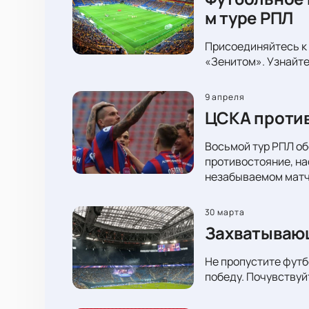
м туре РПЛ
Присоединяйтесь к 
«Зенитом». Узнайте
9 апреля
ЦСКА против
Восьмой тур РПЛ об
противостояние, на
незабываемом матч
30 марта
Захватывающ
Не пропустите футб
победу. Почувствуй