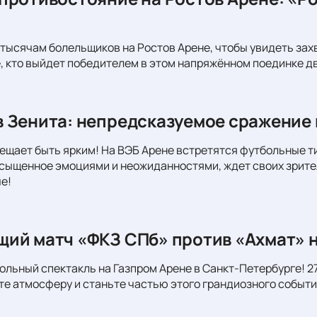
тысячам болельщиков на Ростов Арене, чтобы увидеть за
, кто выйдет победителем в этом напряжённом поединке д
 Зенита: непредсказуемое сражение 
ещает быть ярким! На ВЭБ Арене встретятся футбольные т
сыщенное эмоциями и неожиданностями, ждет своих зрите
е!
ий матч «ФКЗ СПб» против «Ахмат» н
ольный спектакль на Газпром Арене в Санкт-Петербурге! 27
те атмосферу и станьте частью этого грандиозного событи