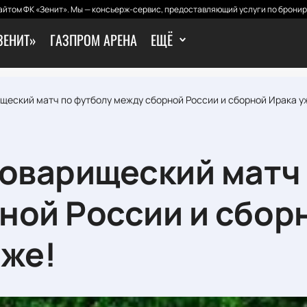
йтом ФК «Зенит». Мы — консьерж-сервис, предоставляющий услуги по бронир
ЗЕНИТ»
ГАЗПРОМ АРЕНА
ЕЩЁ
щеский матч по футболу между сборной России и сборной Ирака у
товарищеский матч
ной России и сбор
аже!