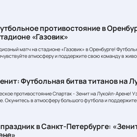
утбольное противостояние в Оренбур
стадионе «Газовик»
диозный матч на стадионе «Газовик» в Оренбурге! Футболь
очувствуйте атмосферу и поддержите свою команду в живо
Зенит: Футбольная битва титанов на Л
еское противостояние Спартак - Зенит на Лукойл-Арене! Уз
. Окунитесь в атмосферу большого футбола и поддержите
праздник в Санкт-Петербурге: «Зени
ене»