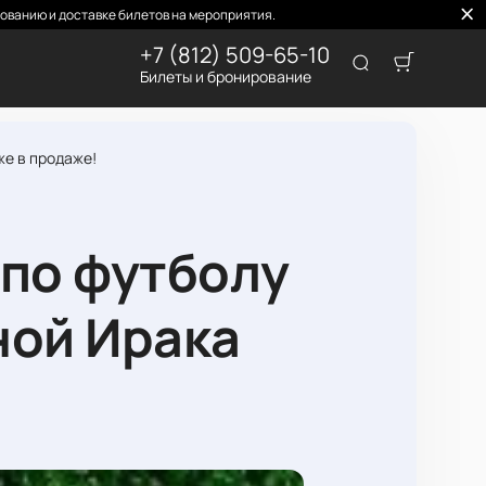
ованию и доставке билетов на мероприятия.
+7 (812) 509-65-10
Билеты и бронирование
же в продаже!
 по футболу
ной Ирака