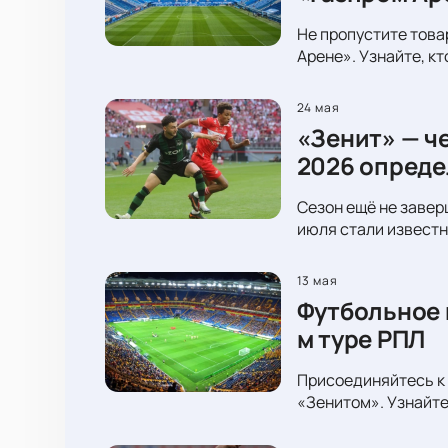
Не пропустите това
Арене». Узнайте, к
24 мая
«Зенит» — ч
2026 опреде
Сезон ещё не завер
июля стали известн
13 мая
Футбольное 
м туре РПЛ
Присоединяйтесь к 
«Зенитом». Узнайте