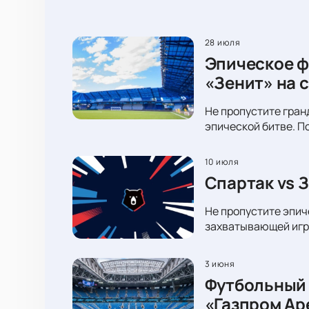
28 июля
Эпическое ф
«Зенит» на 
Не пропустите гран
эпической битве. П
10 июля
Спартак vs 
Не пропустите эпич
захватывающей игре
3 июня
Футбольный 
«Газпром Ар