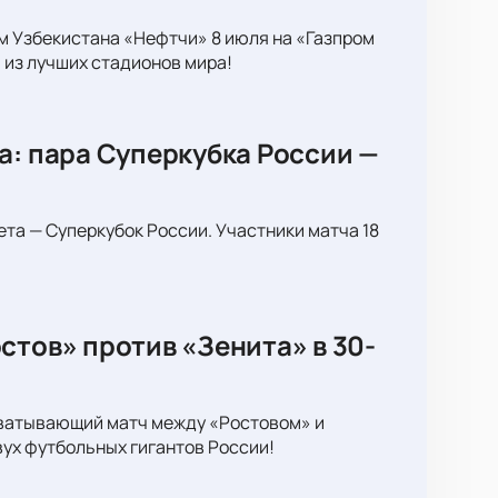
м Узбекистана «Нефтчи» 8 июля на «Газпром
 из лучших стадионов мира!
а: пара Суперкубка России —
ета — Суперкубок России. Участники матча 18
стов» против «Зенита» в 30-
хватывающий матч между «Ростовом» и
вух футбольных гигантов России!