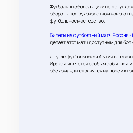
Футбольные болельщики не могут дож
обороты под руководством нового гла
футбольное мастерство.
Билеты на футболтный матч Россия -
делает этот матч доступным для бол
Другие футбольные события в регион
Ираком является особым событием и 
обе команды справятся на поле и кто