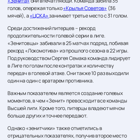
«Зенита»
они впечатляющи. Команда забила 35
голов, опережая только
«Крылья Советов»
(36
мячей), а
«ЦСКА»
занимает третье место с 31 голом.
Среди достижений питерцев – рекорд
продолжительности голевой серии в лиге.
«Зенитовцы» забивали в 25 матчах подряд, побивая
рекорд «Локомотива» из прошлого сезона в 22 игры.
Под руководством Сергея Семака команда лидирует
в Лиге по голам после контратак и количеству
передач в голевой атаке. Они также 10 раз выходили
один на один с вратарем противника.
Важным показателем является создание голевых
моментов, в чем «Зенит» превосходит все команды
Высшей лиги. Кроме того, питерцы владеют мячом
больше других и точнее передают.
Однако «зенитчики» также отметились в
отрицательных показателях, получив второе место