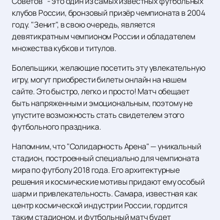
Советов" - это один из самых известных футбольных
клубов России, бронзовый призёр чемпионата в 2004
году. "Зенит", в свою очередь, является
девятикратным чемпионом России и обладателем
множества кубков и титулов.
Болельщики, желающие посетить эту увлекательную
игру, могут приобрести билеты онлайн на нашем
сайте. Это быстро, легко и просто! Матч обещает
быть напряженным и эмоциональным, поэтому не
упустите возможность стать свидетелем этого
футбольного праздника.
Напомним, что "Солидарность Арена" — уникальный
стадион, построенный специально для чемпионата
мира по футболу 2018 года. Его архитектурные
решения и космические мотивы придают ему особый
шарм и привлекательность. Самара, известная как
центр космической индустрии России, гордится
таким стадионом, и футбольный матч будет