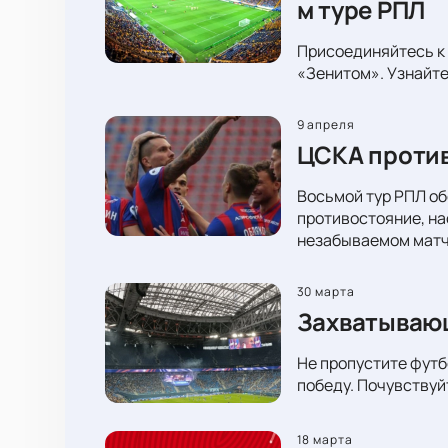
м туре РПЛ
Присоединяйтесь к 
«Зенитом». Узнайте
9 апреля
ЦСКА против
Восьмой тур РПЛ об
противостояние, на
незабываемом матч
30 марта
Захватывающ
Не пропустите футб
победу. Почувствуй
18 марта