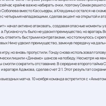
сейчас крайне важно набирать очки, поэтому Семак решил с
л Соболева вместо Кассьерры, а Клаудиньо остался на скам
е с четырьмя нападающими, сделав акцент на открытой и ат
ит» начал активно атаковать, создавая опасные моменты у в
, а Лусиано чуть было не удвоил преимущество, но вратарь В
сь ответить быстрыми контратаками, но столкнулось с креп
овых Нино удвоил преимущество, замкнув передачу на дальне
гру, но вновь пропустили. Гонду снова использовал голову 
ически лишили «Динамо» шансов на победу. Несмотря на яв
цы смогли сократить отставание. В середине второго тайма
 вратаря Адамова, сделав счет 2:1. Этот результат сохран
 выездных матча. 10 ноября команда встретится с «Ахматом»