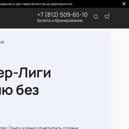
ованию и доставке билетов на мероприятия.
+7 (812) 509-65-10
Билеты и бронирование
ий
ер-Лиги
ию без
во. Гонду и Нино отметились голами