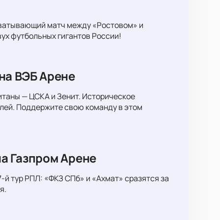
хватывающий матч между «Ростовом» и
вух футбольных гигантов России!
на ВЭБ Арене
итаны — ЦСКА и Зенит. Историческое
лей. Поддержите свою команду в этом
а Газпром Арене
-й тур РПЛ: «ФКЗ СПб» и «Ахмат» сразятся за
я.