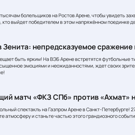
тысячам болельщиков на Ростов Арене, чтобы увидеть за
, кто выйдет победителем в этом напряжённом поединке д
 Зенита: непредсказуемое сражение 
ещает быть ярким! На ВЭБ Арене встретятся футбольные т
сыщенное эмоциями и неожиданностями, ждет своих зрите
е!
ий матч «ФКЗ СПб» против «Ахмат» н
ольный спектакль на Газпром Арене в Санкт-Петербурге! 27
те атмосферу и станьте частью этого грандиозного событи