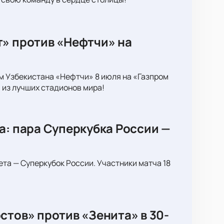
т» против «Нефтчи» на
м Узбекистана «Нефтчи» 8 июля на «Газпром
 из лучших стадионов мира!
а: пара Суперкубка России —
ета — Суперкубок России. Участники матча 18
стов» против «Зенита» в 30-