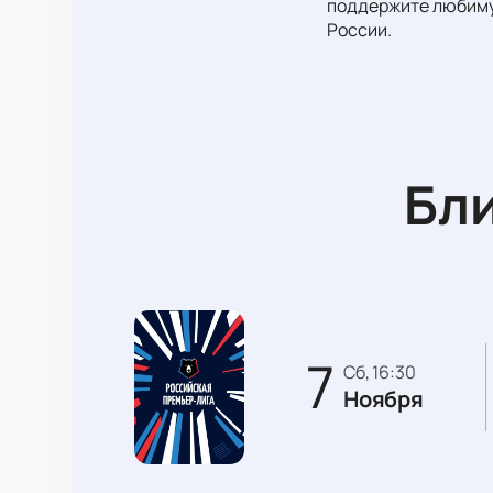
поддержите любимую
России.
Бл
7
сб, 16:30
Ноября