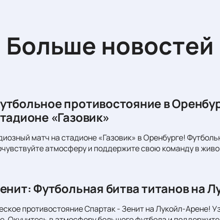
Больше новостей
утбольное противостояние в Оренбур
стадионе «Газовик»
диозный матч на стадионе «Газовик» в Оренбурге! Футболь
очувствуйте атмосферу и поддержите свою команду в живо
Зенит: Футбольная битва титанов на Л
еское противостояние Спартак - Зенит на Лукойл-Арене! Уз
. Окунитесь в атмосферу большого футбола и поддержите