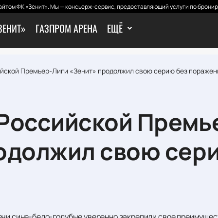
йтом ФК «Зенит». Мы — консьерж-сервис, предоставляющий услуги по бронир
ЗЕНИТ»
ГАЗПРОМ АРЕНА
ЕЩЁ
сийской Премьер-Лиги «Зенит» продолжил свою серию без поражен
е Российской Премь
одолжил свою сер
ечи сине-бело-голубые уверенно закрепили свое преимущест