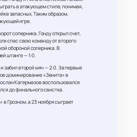
ыграть в атакующем стиле, понимая,
ейке запасных. Таким образом,
акующей игре.
орот соперника. Гонду открыл счет,
олк спас свою команду от второго
кой обороной соперника. В
й штанге — 1:0.
и забил второй мяч — 2:0. За первые
ное доминирование «Зенита» в
 Сослан Кагермазов воспользовался
ился до финального свистка.
 в Грозном, а 23 ноября сыграет