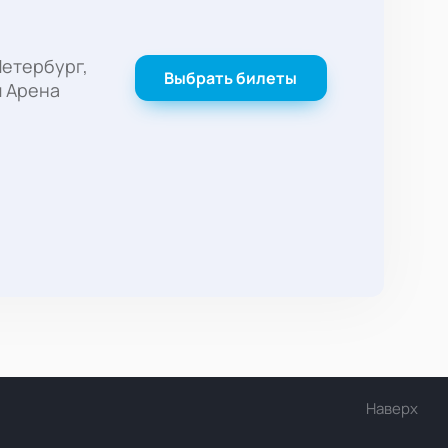
етербург,
Выбрать билеты
м Арена
Наверх