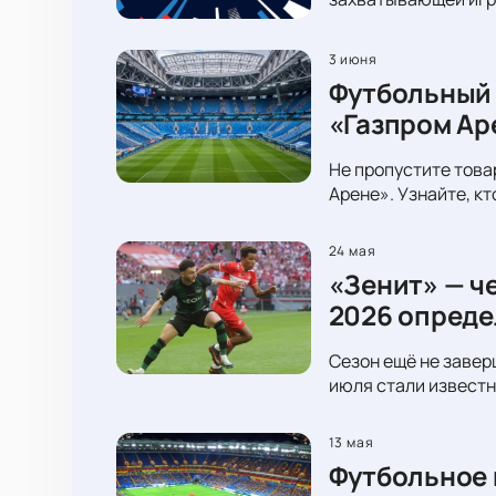
3 июня
Футбольный 
«Газпром Ар
Не пропустите това
Арене». Узнайте, к
24 мая
«Зенит» — ч
2026 опреде
Сезон ещё не завер
июля стали известн
13 мая
Футбольное 