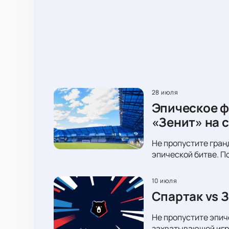
28 июля
Эпическое ф
«Зенит» на 
Не пропустите гран
эпической битве. П
10 июля
Спартак vs 
Не пропустите эпич
захватывающей игре