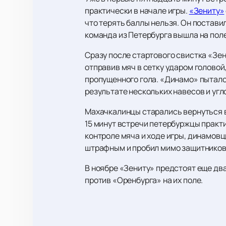
практически в начале игры.
«Зениту»
что терять баллы нельзя. Он постави
команда из Петербурга вышла на пол
Сразу после стартового свистка «Зен
отправив мяч в сетку ударом головой
пропущенного гола. «Динамо» пытало
результате нескольких навесов и угл
Махачкалинцы старались вернуться в и
15 минут встречи петербуржцы практ
контроле мяча и ходе игры, динамов
штрафным и пробил мимо защитников и
В ноябре «Зениту» предстоят еще два
против «Оренбурга» на их поле.