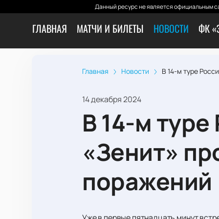
Данный ресурс не является официальным са
ГЛАВНАЯ
МАТЧИ И БИЛЕТЫ
НОВОСТИ
ФК «
Главная
Новости
В 14-м туре Рос
14 декабря 2024
В 14-м тур
«Зенит» пр
поражений
Уже в первые пятнадцать минут встр