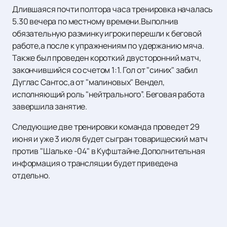
Длившаяся почти полтора часа тренировка началась
5.30 вечера по местному времени.Выполнив
обязательную разминку игроки перешли к беговой
работе,а после к упражнениям по удержанию мяча.
Также был проведен короткий двусторонний матч,
закончившийся со счетом 1:1. Гол от "синих" забил
Дуглас Сантос,а от "малиновых" Вендел,
исполняющий роль "нейтрального”. Беговая работа
завершила занятие.
Следующие две тренировки команда проведет 29
июня и уже 3 июля будет сыгран товарищеский матч
против "Шальке -04" в Куфштайне.Дополнительная
информация о трансляции будет приведена
отдельно.