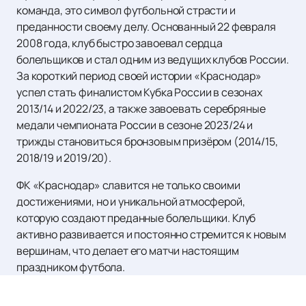
команда, это символ футбольной страсти и
преданности своему делу. Основанный 22 февраля
2008 года, клуб быстро завоевал сердца
болельщиков и стал одним из ведущих клубов России.
За короткий период своей истории «Краснодар»
успел стать финалистом Кубка России в сезонах
2013/14 и 2022/23, а также завоевать серебряные
медали чемпионата России в сезоне 2023/24 и
трижды становиться бронзовым призёром (2014/15,
2018/19 и 2019/20).
ФК «Краснодар» славится не только своими
достижениями, но и уникальной атмосферой,
которую создают преданные болельщики. Клуб
активно развивается и постоянно стремится к новым
вершинам, что делает его матчи настоящим
праздником футбола.
Если вы хотите стать частью этой удивительной