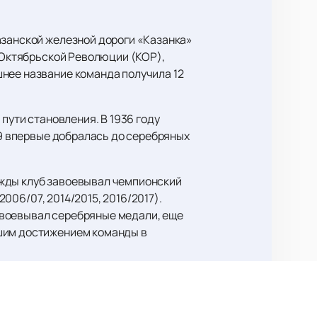
азанской железной дороги «Казанка»
б Октябрьской Революции (КОР),
шнее название команда получила 12
пути становления. В 1936 году
59 впервые добралась до серебряных
ажды клуб завоевывал чемпионский
2006/07, 2014/2015, 2016/2017).
авоевывал серебряные медали, еще
сшим достижением команды в
ние матчи «железнодорожники»,
тавляет болельщикам комфортные