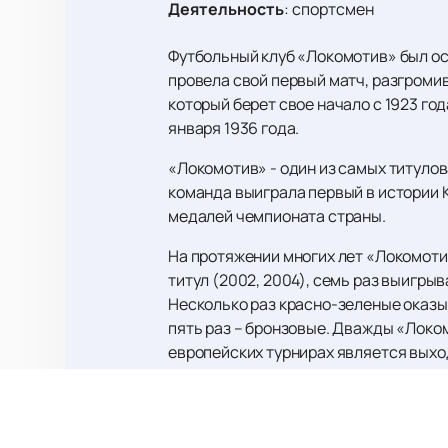
Деятельность
:
спортсмен
Футбольный клуб «Локомотив» был ос
провела свой первый матч, разгромив
который берет свое начало с 1923 г
января 1936 года.
«Локомотив» - один из самых титулов
команда выиграла первый в истории К
медалей чемпионата страны.
На протяжении многих лет «Локомоти
титул (2002, 2004), семь раз выигрыва
Несколько раз красно-зеленые оказы
пять раз – бронзовые. Дважды «Локо
европейских турнирах является выход
Клуб обладает уникальной инфрастр
расположен в районе Черкизово в В
условия для просмотра матчей и удо