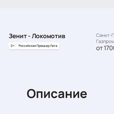
Зенит - Локомотив
Санкт-П
Газпро
0+
Российская Премьер Лига
от
170
Описание