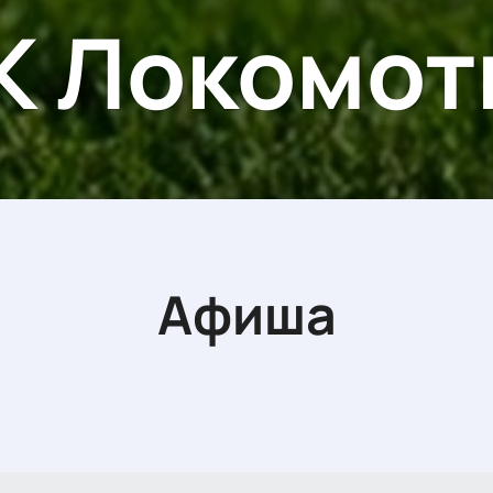
К Локомот
Афиша