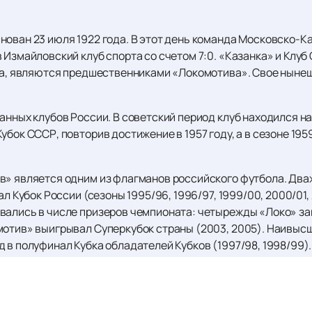
нован 23 июля 1922 года. В этот день команда Московско-К
 Измайловский клуб спорта со счетом 7:0. «Казанка» и Клу
ода, являются предшественниками «Локомотива». Свое ныне
анных клубов России. В советский период клуб находился на 
убок СССР, повторив достижение в 1957 году, а в сезоне 19
в» является одним из флагманов российского футбола. Дв
л Кубок России (сезоны 1995/96, 1996/97, 1999/00, 2000/01, 
вались в числе призеров чемпионата: четырежды «Локо» з
мотив» выигрывал Суперкубок страны (2003, 2005). Наивы
 в полуфинал Кубка обладателей Кубков (1997/98, 1998/99).
уктурой. Стадион «РЖД Арена», на котором проводят домаш
осточном округе Москвы. Этот современный стадион предос
бные транспортные развязки.