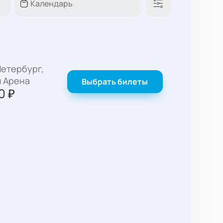
етербург,
м Арена
Выбрать билеты
0
₽