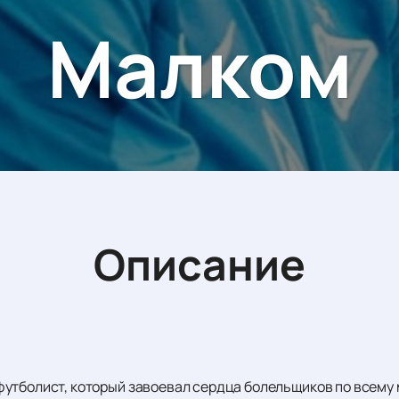
Малком
Описание
утболист, который завоевал сердца болельщиков по всему 