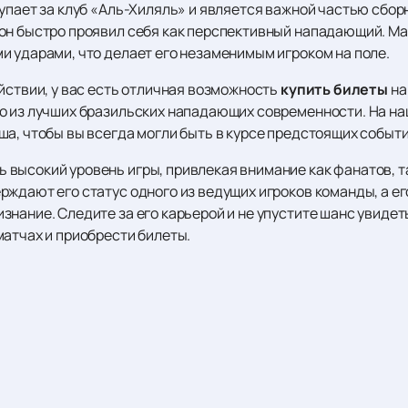
упает за клуб «Аль-Хиляль» и является важной частью сборн
он быстро проявил себя как перспективный нападающий. М
и ударами, что делает его незаменимым игроком на поле.
йствии, у вас есть отличная возможность
купить билеты
на
о из лучших бразильских нападающих современности. На на
а, чтобы вы всегда могли быть в курсе предстоящих событи
высокий уровень игры, привлекая внимание как фанатов, та
ждают его статус одного из ведущих игроков команды, а ег
нание. Следите за его карьерой и не упустите шанс увидеть
матчах и приобрести билеты.