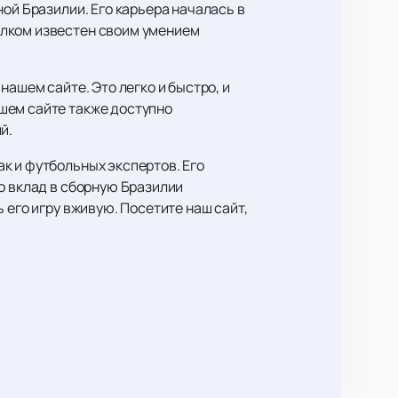
ой Бразилии. Его карьера началась в
алком известен своим умением
 нашем сайте. Это легко и быстро, и
шем сайте также доступно
й.
к и футбольных экспертов. Его
о вклад в сборную Бразилии
 его игру вживую. Посетите наш сайт,