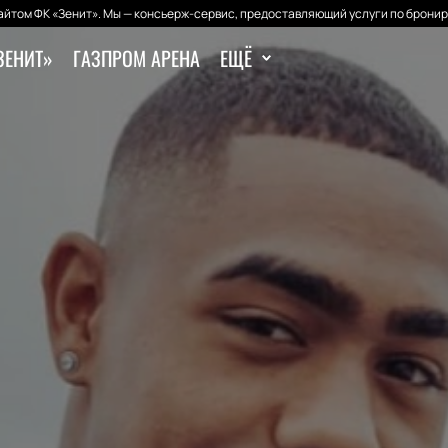
йтом ФК «Зенит». Мы — консьерж-сервис, предоставляющий услуги по бронир
ЗЕНИТ»
ГАЗПРОМ АРЕНА
ЕЩЁ