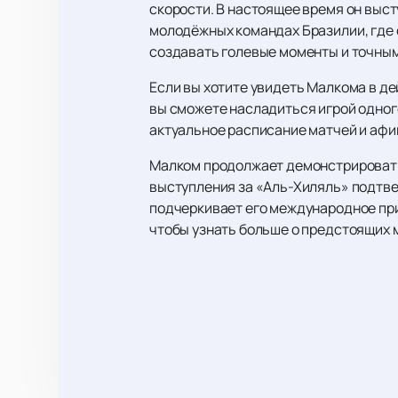
скорости. В настоящее время он выст
молодёжных командах Бразилии, где 
создавать голевые моменты и точным
Если вы хотите увидеть Малкома в де
вы сможете насладиться игрой одног
актуальное расписание матчей и афиш
Малком продолжает демонстрировать 
выступления за «Аль-Хиляль» подтвер
подчеркивает его международное приз
чтобы узнать больше о предстоящих 