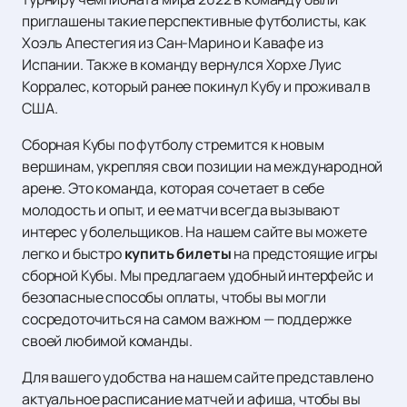
приглашены такие перспективные футболисты, как
Хоэль Апестегия из Сан-Марино и Кавафе из
Испании. Также в команду вернулся Хорхе Луис
Корралес, который ранее покинул Кубу и проживал в
США.
Сборная Кубы по футболу стремится к новым
вершинам, укрепляя свои позиции на международной
арене. Это команда, которая сочетает в себе
молодость и опыт, и ее матчи всегда вызывают
интерес у болельщиков. На нашем сайте вы можете
легко и быстро
купить билеты
на предстоящие игры
сборной Кубы. Мы предлагаем удобный интерфейс и
безопасные способы оплаты, чтобы вы могли
сосредоточиться на самом важном — поддержке
своей любимой команды.
Для вашего удобства на нашем сайте представлено
актуальное расписание матчей и афиша, чтобы вы