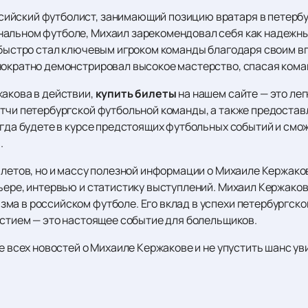
ийский футболист, занимающий позицию вратаря в петербу
альном футболе, Михаил зарекомендовал себя как надежный
н быстро стал ключевым игроком команды благодаря своим
нократно демонстрировал высокое мастерство, спасая кома
жакова в действии,
купить билеты
на нашем сайте — это ле
атчи петербургской футбольной команды, а также предоста
егда будете в курсе предстоящих футбольных событий и смо
.
илетов, но и массу полезной информации о Михаиле Кержако
ьере, интервью и статистику выступлений. Михаил Кержаков 
ма в российском футболе. Его вклад в успехи петербургск
астием — это настоящее событие для болельщиков.
се всех новостей о Михаиле Кержакове и не упустить шанс ув