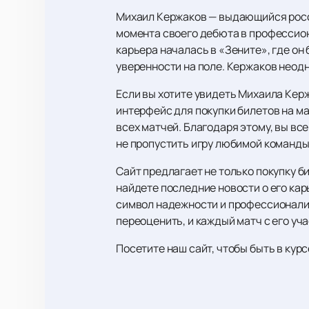
Михаил Кержаков — выдающийся росс
момента своего дебюта в профессион
карьера началась в «Зените», где о
уверенности на поле. Кержаков неод
Если вы хотите увидеть Михаила Кер
интерфейс для покупки билетов на м
всех матчей. Благодаря этому, вы вс
не пропустить игру любимой команды
Сайт предлагает не только покупку б
найдете последние новости о его кар
символ надежности и профессионализ
переоценить, и каждый матч с его уч
Посетите наш сайт, чтобы быть в кур