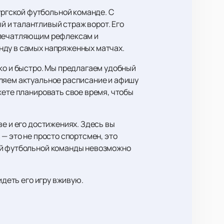
ргской футбольной команде. С
 и талантливый страж ворот. Его
 впечатляющим рефлексам и
нду в самых напряженных матчах.
гко и быстро. Мы предлагаем удобный
вляем актуальное расписание и афишу
жете планировать свое время, чтобы
ве и его достижениях. Здесь вы
— это не просто спортсмен, это
ой футбольной команды невозможно
идеть его игру вживую.