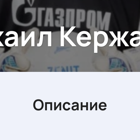
аил Керж
Описание