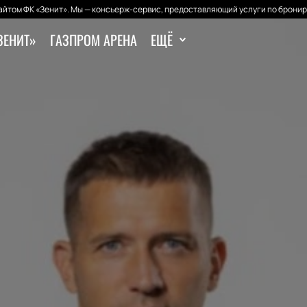
йтом ФК «Зенит». Мы — консьерж-сервис, предоставляющий услуги по бронир
ЗЕНИТ»
ГАЗПРОМ АРЕНА
ЕЩЁ